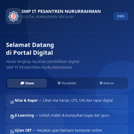
SMP IT PESANTREN NURURRAHMAN
DMS
DIGITAL MANAJEMEN SEKOLAH
Selamat Datang
di Portal Digital
Akses lengkap layanan pendidikan digital
SMP IT PESANTREN NURURRAHMAN
🎓 Siswa
📚 Pendidik
🛡️ Admin
Nilai & Rapor
— Lihat nilai harian, UTS, UAS dan rapor digital
📊
E-Learning
— Unduh materi & kumpulkan tugas dari guru
📚
Ujian CBT
— Kerjakan ujian berbasis komputer online
📝