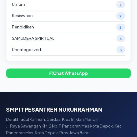
Umum
7
Kesiswaan
9
Pendidikan
6
SAMUDERA SPIRITUAL
5
Uncategorized
3
Chat WhatsApp
SMP IT PESANTREN NURURRAHMAN
Berakhlaqul Karimah, Cerdas, Kreatif, dan Mandiri
Jl. Raya Sawangan KM. 2 No. 11 Pancoran Mas Kota Depok, Kec.
Pancoran Mas, Kota Depok, Prov. Jawa Barat