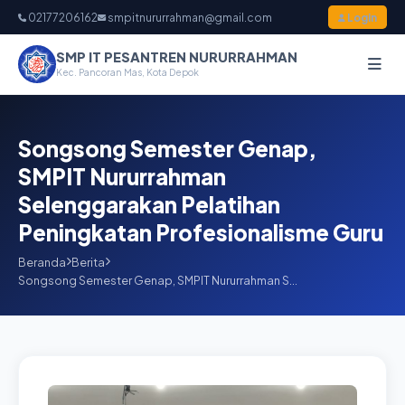
02177206162
smpitnururrahman@gmail.com
Login
SMP IT PESANTREN NURURRAHMAN
Kec. Pancoran Mas, Kota Depok
Songsong Semester Genap,
SMPIT Nururrahman
Selenggarakan Pelatihan
Peningkatan Profesionalisme Guru
Beranda
Berita
Songsong Semester Genap, SMPIT Nururrahman S…