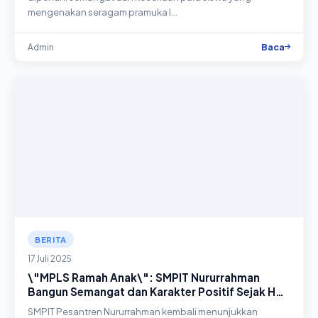
mengenakan seragam pramuka l…
Baca
Admin
BERITA
17 Juli 2025
\"MPLS Ramah Anak\": SMPIT Nururrahman
Bangun Semangat dan Karakter Positif Sejak Hari
Pertama Sekolah
SMPIT Pesantren Nururrahman kembali menunjukkan