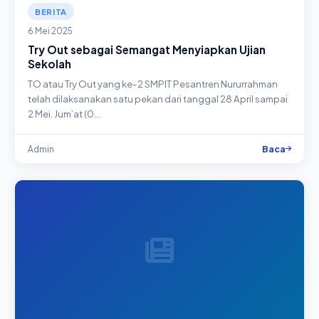
BERITA
6 Mei 2025
Try Out sebagai Semangat Menyiapkan Ujian
Sekolah
TO atau Try Out yang ke-2 SMPIT Pesantren Nururrahman
telah dilaksanakan satu pekan dari tanggal 28 April sampai
2 Mei. Jum’at (0…
Baca
Admin