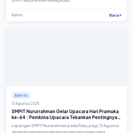
SMPIT Nururrahman bekerjasam…
Baca
Admin
BERITA
13 Agustus 2025
SMPIT Nururrahman Gelar Upacara Hari Pramuka
ke-64 : Pembina Upacara Tekankan Pentingnya
Peran Pramuka dalam Membangun Kemajuan
Lapangan SMPIT Nururrahman pada Rabu pagi, 13 Agustus
Bangsa
dipenuhi semangat dan keceriaan para siswa yang