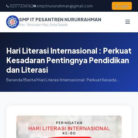
02177206162
smpitnururrahman@gmail.com
Login
SMP IT PESANTREN NURURRAHMAN
Kec. Pancoran Mas, Kota Depok
Hari Literasi Internasional : Perkuat
Kesadaran Pentingnya Pendidikan
dan Literasi
Beranda
Berita
Hari Literasi Internasional : Perkuat Kesada…