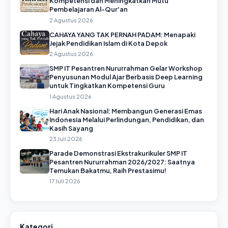
Kompetensi dan Meningkatkan Mutu
Pembelajaran Al-Qur'an
2 Agustus 2026
CAHAYA YANG TAK PERNAH PADAM: Menapaki
Jejak Pendidikan Islam di Kota Depok
2 Agustus 2026
SMP IT Pesantren Nururrahman Gelar Workshop
Penyusunan Modul Ajar Berbasis Deep Learning
untuk Tingkatkan Kompetensi Guru
1 Agustus 2026
Hari Anak Nasional: Membangun Generasi Emas
Indonesia Melalui Perlindungan, Pendidikan, dan
Kasih Sayang
23 Juli 2026
Parade Demonstrasi Ekstrakurikuler SMP IT
Pesantren Nururrahman 2026/2027: Saatnya
Temukan Bakatmu, Raih Prestasimu!
17 Juli 2026
Kategori