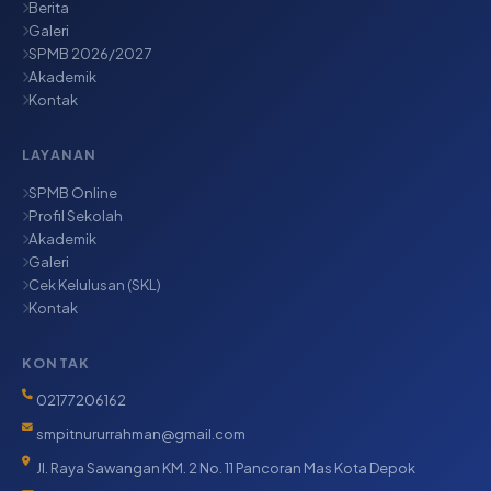
Berita
Galeri
SPMB 2026/2027
Akademik
Kontak
LAYANAN
SPMB Online
Profil Sekolah
Akademik
Galeri
Cek Kelulusan (SKL)
Kontak
KONTAK
02177206162
smpitnururrahman@gmail.com
Jl. Raya Sawangan KM. 2 No. 11 Pancoran Mas Kota Depok