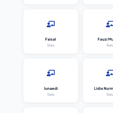
Faisal
Fauzi Mu
Guru
Gur
Junaedi
Lidia Nurm
Guru
Gur