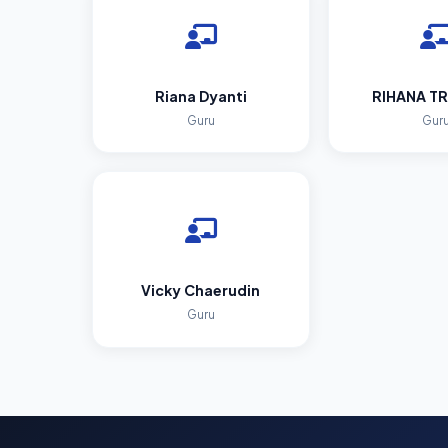
Riana Dyanti
RIHANA TR
Guru
Gur
Vicky Chaerudin
Guru