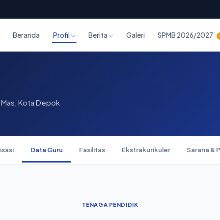
Beranda
Profil
Berita
Galeri
SPMB 2026/2027
n Mas, Kota Depok
isasi
Data Guru
Fasilitas
Ekstrakurikuler
Sarana & 
TENAGA PENDIDIK