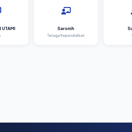
I UTAMI
Saronih
Su
u
Tenaga Kependidikan