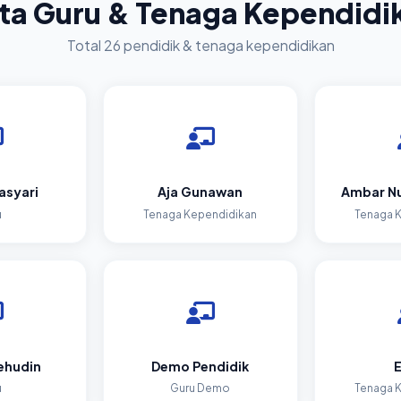
ta Guru & Tenaga Kependidi
Total 26 pendidik & tenaga kependidikan
asyari
Aja Gunawan
Ambar Nu
u
Tenaga Kependidikan
Tenaga 
ehudin
Demo Pendidik
E
u
Guru Demo
Tenaga 