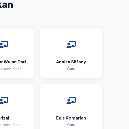
kan
r Wulan Dari
Annisa Silfany
Kependidikan
Guru
rizal
Euis Komariah
Kependidikan
Guru