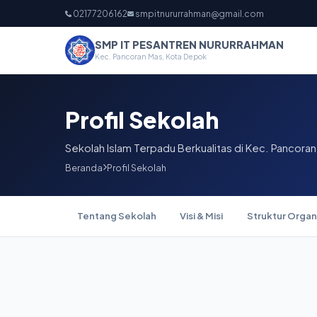
02177206162
smpitnururrahman@gmail.com
SMP IT PESANTREN NURURRAHMAN
Kec. Pancoran Mas, Kota Depok
Profil Sekolah
Sekolah Islam Terpadu Berkualitas di Kec. Pancora
Beranda
Profil Sekolah
Tentang Sekolah
Visi & Misi
Struktur Organ