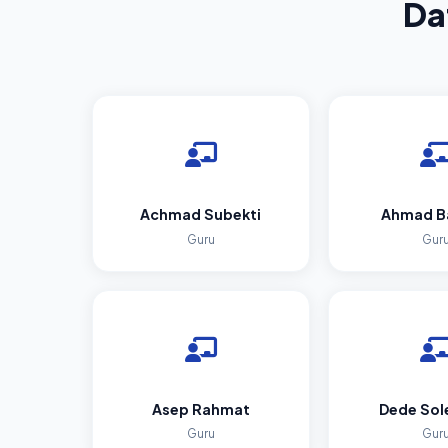
Da
Achmad Subekti
Ahmad B
Guru
Gur
Asep Rahmat
Dede Sol
Guru
Gur