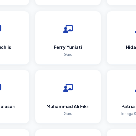
chlis
Ferry Yuniati
Hida
u
Guru
alasari
Muhammad Ali Fikri
Patria
u
Guru
Tenaga 